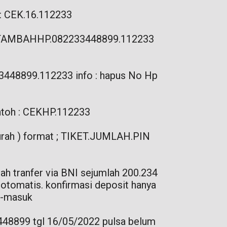
 : CEK.16.112233
: TAMBAHHP.082233448899.112233
3448899.112233 info : hapus No Hp
ontoh : CEKHP.112233
 murah ) format ; TIKET.JUMLAH.PIN
ah tranfer via BNI sejumlah 200.234
otomatis. konfirmasi deposit hanya
uk-masuk
448899 tgl 16/05/2022 pulsa belum