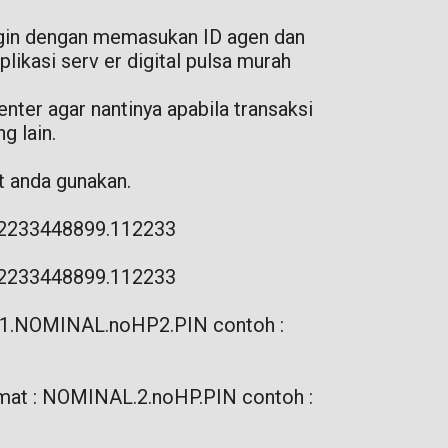
 login dengan memasukan ID agen dan
likasi serv er digital pulsa murah
nter agar nantinya apabila transaksi
g lain.
t anda gunakan.
082233448899.112233
082233448899.112233
oHP1.NOMINAL.noHP2.PIN contoh :
ormat : NOMINAL.2.noHP.PIN contoh :