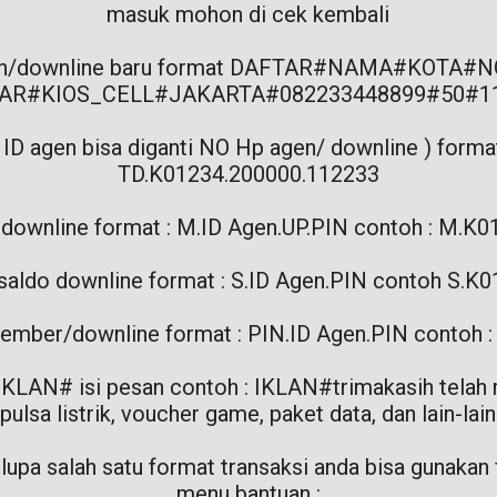
masuk mohon di cek kembali
agen/downline baru format DAFTAR#NAMA#KOTA#N
AR#KIOS_CELL#JAKARTA#082233448899#50#1
( ID agen bisa diganti NO Hp agen/ downline ) for
TD.K01234.200000.112233
 downline format : M.ID Agen.UP.PIN contoh : M.K
 saldo downline format : S.ID Agen.PIN contoh S.K
member/downline format : PIN.ID Agen.PIN contoh 
 IKLAN# isi pesan contoh : IKLAN#trimakasih telah
pulsa listrik, voucher game, paket data, dan lain-lain
 lupa salah satu format transaksi anda bisa gunakan 
menu bantuan :