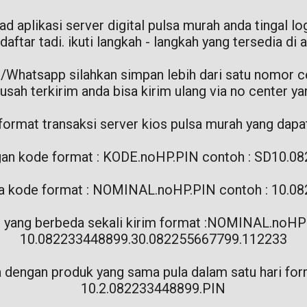
ad aplikasi server digital pulsa murah anda tingal
tar tadi. ikuti langkah - langkah yang tersedia di ap
S/Whatsapp silahkan simpan lebih dari satu nomor ce
usah terkirim anda bisa kirim ulang via no center yan
 format transaksi server kios pulsa murah yang dapa
engan kode format : KODE.noHP.PIN contoh : SD10.
anpa kode format : NOMINAL.noHP.PIN contoh : 10.
mor yang berbeda sekali kirim format :NOMINAL.n
10.082233448899.30.082255667799.112233
a dengan produk yang sama pula dalam satu hari f
10.2.082233448899.PIN