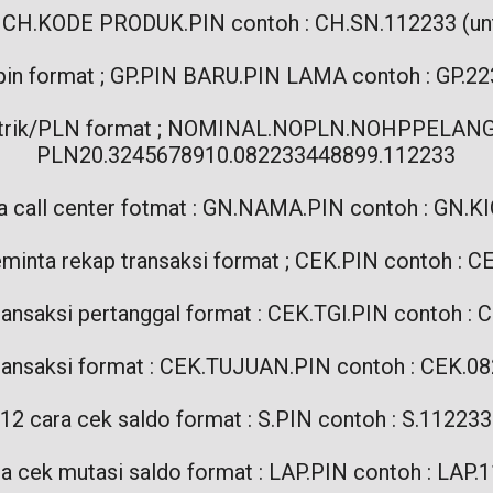
 : CH.KODE PRODUK.PIN contoh : CH.SN.112233 (unt
i pin format ; GP.PIN BARU.PIN LAMA contoh : GP.2
 listrik/PLN format ; NOMINAL.NOPLN.NOHPPELAN
PLN20.3245678910.082233448899.112233
ma call center fotmat : GN.NAMA.PIN contoh : GN.
minta rekap transaksi format ; CEK.PIN contoh : 
ransaksi pertanggal format : CEK.TGl.PIN contoh :
 transaksi format : CEK.TUJUAN.PIN contoh : CEK.
12 cara cek saldo format : S.PIN contoh : S.112233
ra cek mutasi saldo format : LAP.PIN contoh : LAP.