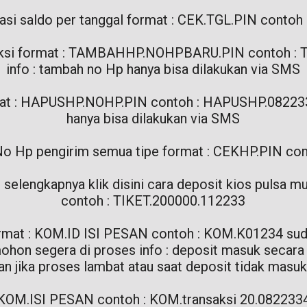
asi saldo per tanggal format : CEK.TGL.PIN contoh
nsaksi format : TAMBAHHP.NOHPBARU.PIN contoh 
info : tambah no Hp hanya bisa dilakukan via SMS
rmat : HAPUSHP.NOHP.PIN contoh : HAPUSHP.08223
hanya bisa dilakukan via SMS
r No Hp pengirim semua tipe format : CEKHP.PIN c
 : selengkapnya klik disini cara deposit kios pulsa
contoh : TIKET.200000.112233
ormat : KOM.ID ISI PESAN contoh : KOM.K01234 sud
on segera di proses info : deposit masuk secara 
an jika proses lambat atau saat deposit tidak mas
 : KOM.ISI PESAN contoh : KOM.transaksi 20.082233