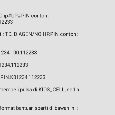
Ohp#UP#PIN contoh :
12233
mat : TD.ID AGEN/NO HP.PIN contoh :
01234.100.112233
01234.112233
: PIN.K01234.112233
 membeli pulsa di KIOS_CELL, sedia
format bantuan sperti di bawah ini :