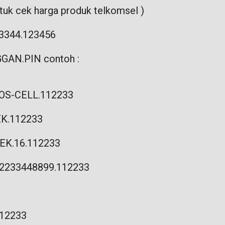
uk cek harga produk telkomsel )
23344.123456
GGAN.PIN contoh :
KIOS-CELL.112233
CEK.112233
 CEK.16.112233
082233448899.112233
112233