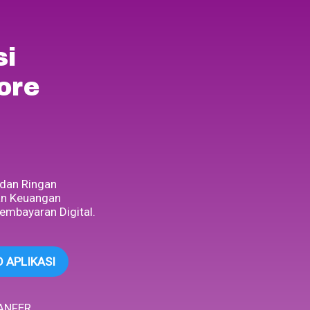
si
ore
 dan Ringan
an Keuangan
embayaran Digital.
 APLIKASI
ANFER