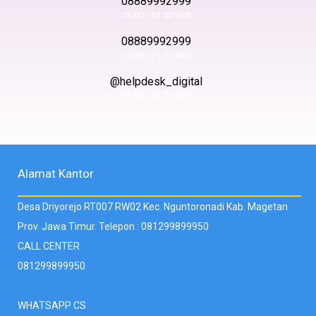
08889992999
06:00 - 23:00 WIB
08889992999
06:00 - 23:00 WIB
@helpdesk_digital
06:00 - 23:00 WIB
Alamat Kantor
Desa Driyorejo RT007 RW02 Kec. Nguntoronadi Kab. Magetan
Prov. Jawa Timur. Telepon : 081299899950
CALL CENTER
081299899950
WHATSAPP CS