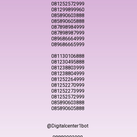
081252572999
081299899960
085890603888
085890605888
087898984999
087898987999
089686664999
089686665999
081130106888
081230495888
081238803999
081238804999
081252264999
081252270999
081252273999
081252572999
085890603888
085890605888
@Digitalcenter1bot