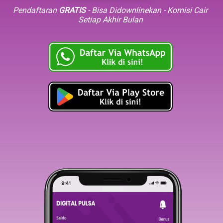
Pendaftaran
GRATIS
- Bisa Didownlinekan - Komisi Cair
Setiap Akhir Bulan