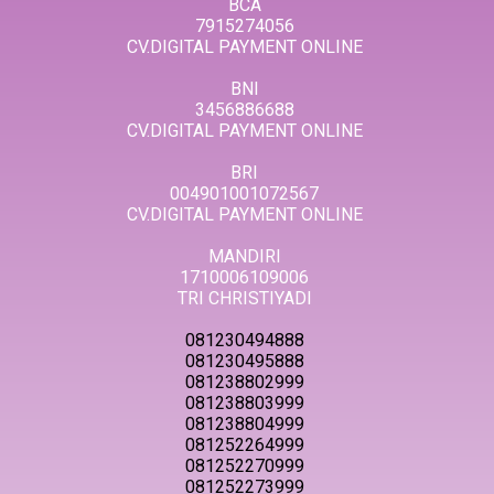
BCA
7915274056
CV.DIGITAL PAYMENT ONLINE
BNI
3456886688
CV.DIGITAL PAYMENT ONLINE
BRI
004901001072567
CV.DIGITAL PAYMENT ONLINE
MANDIRI
1710006109006
TRI CHRISTIYADI
081230494888
081230495888
081238802999
081238803999
081238804999
081252264999
081252270999
081252273999