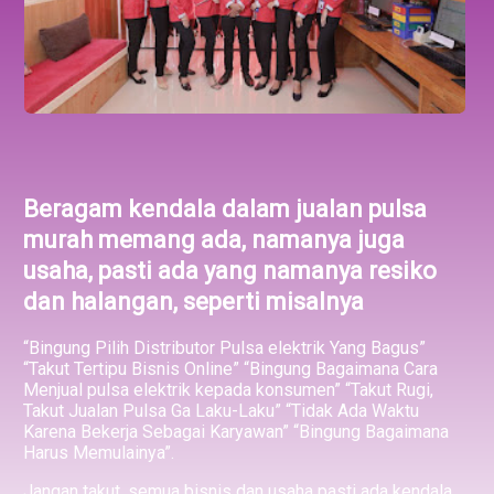
Beragam kendala dalam jualan pulsa
murah memang ada, namanya juga
usaha, pasti ada yang namanya resiko
dan halangan, seperti misalnya
“Bingung Pilih Distributor Pulsa elektrik Yang Bagus”
“Takut Tertipu Bisnis Online” “Bingung Bagaimana Cara
Menjual pulsa elektrik kepada konsumen” “Takut Rugi,
Takut Jualan Pulsa Ga Laku-Laku” “Tidak Ada Waktu
Karena Bekerja Sebagai Karyawan” “Bingung Bagaimana
Harus Memulainya”.
Jangan takut, semua bisnis dan usaha pasti ada kendala